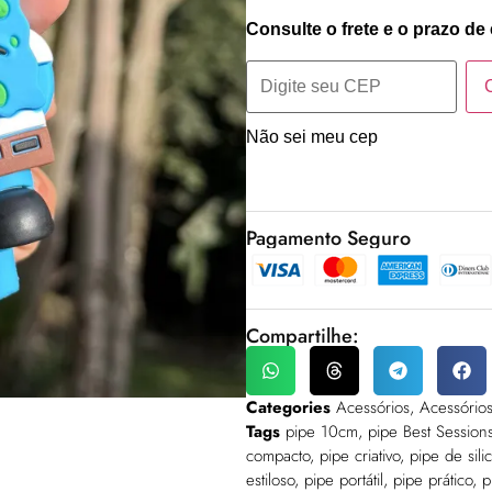
Consulte o frete e o prazo de
Não sei meu cep
Pagamento Seguro
Compartilhe:
Categories
Acessórios
,
Acessório
Tags
pipe 10cm
,
pipe Best Session
compacto
,
pipe criativo
,
pipe de sil
estiloso
,
pipe portátil
,
pipe prático
,
p