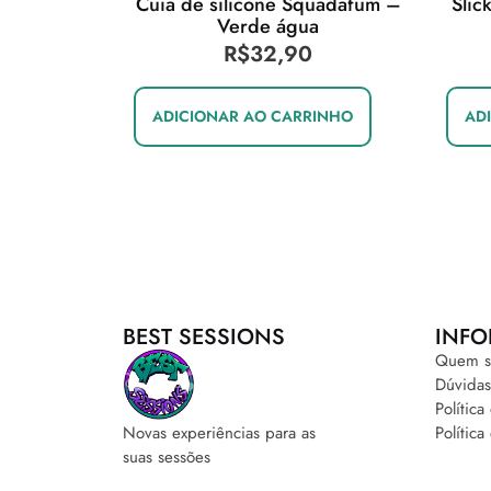
Cuia de silicone Squadafum –
Slic
Verde água
R$
32,90
ADICIONAR AO CARRINHO
AD
BEST SESSIONS
INFO
Quem s
Dúvidas
Polític
Política
Novas experiências para as
suas sessões