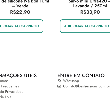
k de silicone Na Boa 10ml
Salvô mini Ultra420 
– Verde
Lavanda / 250ml
R$
22,90
R$
33,90
ICIONAR AO CARRINHO
ADICIONAR AO CARRINHO
RMAÇÕES ÚTEIS
ENTRE EM CONTATO
omos
Whatsapp
 Frequentes
Contato@bestsessions.com.br
a de Privacidade
 da Loja