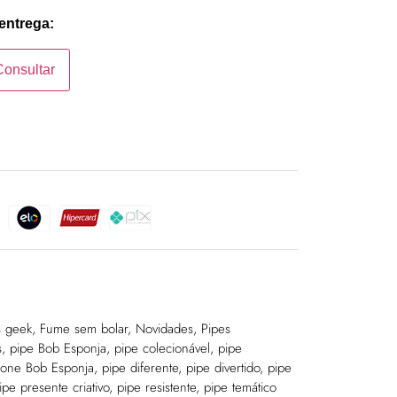
 entrega:
Consultar
s geek
,
Fume sem bolar
,
Novidades
,
Pipes
s
,
pipe Bob Esponja
,
pipe colecionável
,
pipe
icone Bob Esponja
,
pipe diferente
,
pipe divertido
,
pipe
ipe presente criativo
,
pipe resistente
,
pipe temático