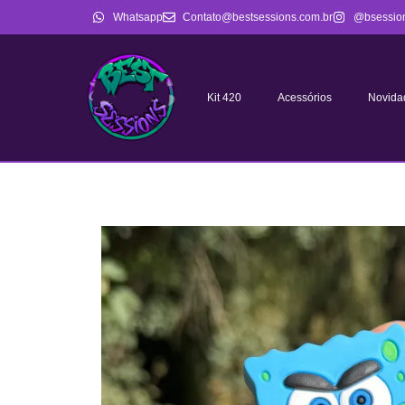
Whatsapp
Contato@bestsessions.com.br
@bsessio
Kit 420
Acessórios
Novida