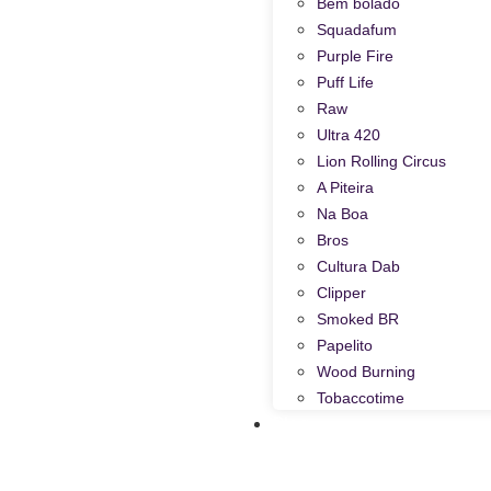
Bem bolado
Squadafum
Purple Fire
Puff Life
Raw
Ultra 420
Lion Rolling Circus
A Piteira
Na Boa
Bros
Cultura Dab
Clipper
Smoked BR
Papelito
Wood Burning
Tobaccotime
Blog