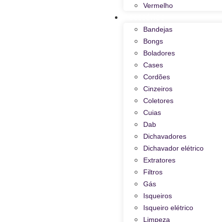
Vermelho
Acessórios
Bandejas
Bongs
Boladores
Cases
Cordões
Cinzeiros
Coletores
Cuias
Dab
Dichavadores
Dichavador elétrico
Extratores
Filtros
Gás
Isqueiros
Isqueiro elétrico
Limpeza