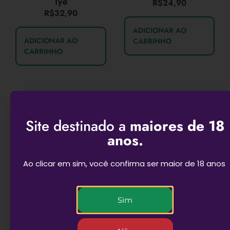
Tye
R$
24,90
R$
32,90
ADICIONAR AO
ADICIONAR AO
CARRINHO
CARRINHO
Site destinado a
maiores de 18
anos.
Ao clicar em sim, você confirma ser maior de 18 anos
Rede tela de
Sim
Puff Alça – Ganja
proteção para bongs
e pipes
R$
49,90
R$
5,90