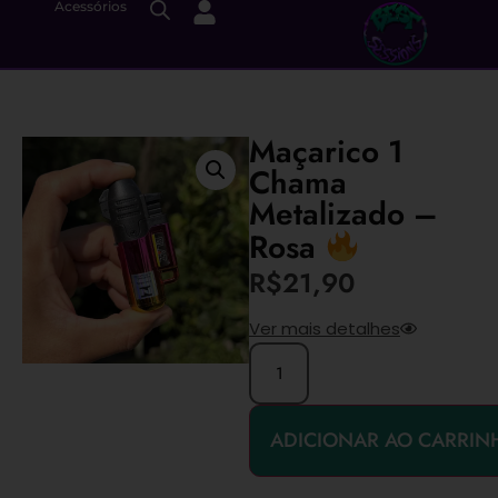
Acessórios
Maçarico 1
Chama
Metalizado –
Rosa
R$
21,90
Ver mais detalhes
ADICIONAR AO CARRIN