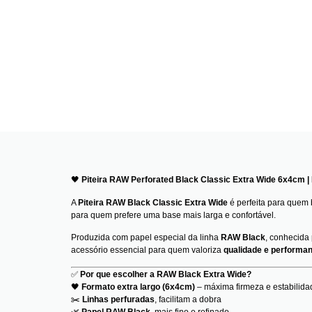
🖤
Piteira RAW Perforated Black Classic Extra Wide 6x4cm | 
A
Piteira RAW Black Classic Extra Wide
é perfeita para quem
para quem prefere uma base mais larga e confortável.
Produzida com papel especial da linha
RAW Black
, conhecida 
acessório essencial para quem valoriza
qualidade e performa
✅
Por que escolher a RAW Black Extra Wide?
🖤
Formato extra largo (6x4cm)
– máxima firmeza e estabilida
✂️
Linhas perfuradas
, facilitam a dobra
🌿
Papel RAW Black
, mais fino e refinado