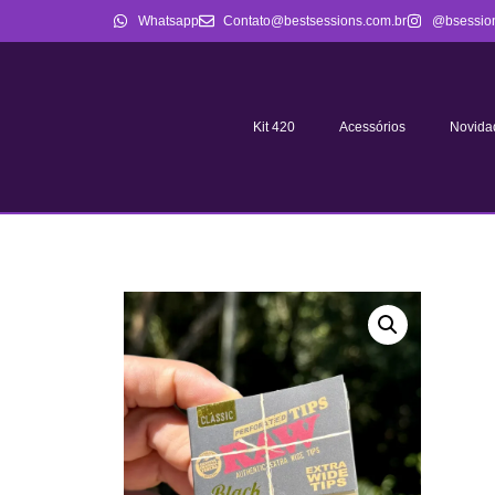
Whatsapp
Contato@bestsessions.com.br
@bsessio
Kit 420
Acessórios
Novida