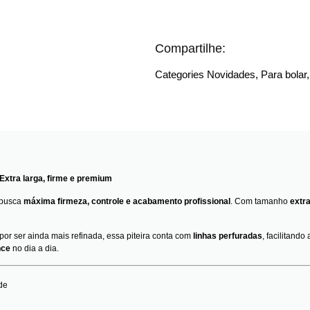
Compartilhe:
Categories
Novidades
,
Para bolar
Extra larga, firme e premium
 busca
máxima firmeza, controle e acabamento profissional
. Com tamanho
extr
por ser ainda mais refinada, essa piteira conta com
linhas perfuradas
, facilitand
nce
no dia a dia.
de