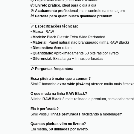
📦
Livreto prático
, ideal para o dia a dia
🎯
Acabamento profissional
, mais controle na montagem
🎁
Perfeita para quem busca qualidade premium
📏
Especificações técnicas:
•
Marca:
RAW
•
Modelo:
Black Classic Extra Wide Perforated
•
Material:
Papel natural não branqueado (linha RAW Black)
•
Dimensões:
6cm x 4cm
•
Quantidade:
Aproximadamente 50 piteiras por livreto
•
Diferencial:
Extra larga + linhas perfuradas
🔎
Perguntas frequentes:
Essa piteira é maior que a comum?
Sim! O tamanho
extra wide (6x4cm)
oferece muito mais firmeza
O que muda na linha RAW Black?
A linha
RAW Black
é mais refinada e premium, com acabamento
Ela é perfurada?
Sim! Possui
linhas perfuradas
, facilitando a modelagem.
Quantas piteiras vêm no livreto?
Em média,
50 unidades por livreto
.