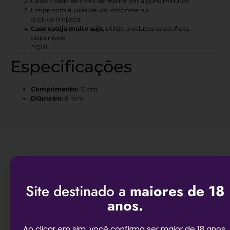
Deixe a seda de vidro de molho por alguns minutos.
Limpe com auxílio de um cotonete ou
stick de limpeza
.
Caso esteja muito suja
, utilize produtos específicos,
disponíveis
AQUI
.
Especificações
Comprimento:
10 cm
Diâmetro:
8 mm
Produtos Relacionados
Site destinado a
maiores de 18
anos.
Ao clicar em sim, você confirma ser maior de 18 anos