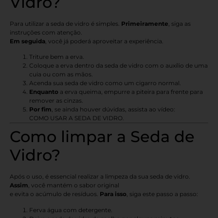
Vidro?
Para utilizar a seda de vidro é simples.
Primeiramente
, siga as
instruções com atenção.
Em seguida
, você já poderá aproveitar a experiência.
Triture bem a erva.
Coloque a erva dentro da seda de vidro com o auxílio de uma
cuia ou com as mãos.
Acenda sua seda de vidro como um cigarro normal.
Enquanto
a erva queima, empurre a piteira para frente para
remover as cinzas.
Por fim
, se ainda houver dúvidas, assista ao vídeo:
COMO USAR A SEDA DE VIDRO
.
Como limpar a Seda de
Vidro?
Após o uso, é essencial realizar a limpeza da sua seda de vidro.
Assim
, você mantém o sabor original
e evita o acúmulo de resíduos.
Para isso
, siga este passo a passo:
Ferva água com detergente.