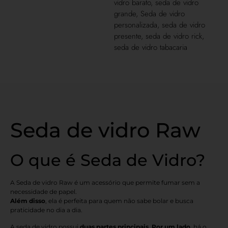
vidro barato
,
seda de vidro
grande
,
Seda de vidro
personalizada
,
seda de vidro
presente
,
seda de vidro rick
,
seda de vidro tabacaria
Seda de vidro Raw
O que é Seda de Vidro?
A Seda de vidro Raw é um acessório que permite fumar sem a
necessidade de papel.
Além disso
, ela é perfeita para quem não sabe bolar e busca
praticidade no dia a dia.
A seda de vidro possui
duas partes principais
.
Por um lado
, há o