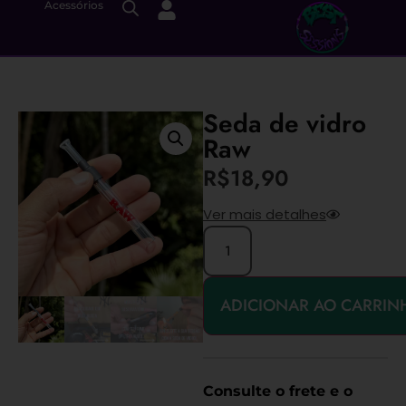
Acessórios
Seda de vidro
Raw
R$
18,90
Ver mais detalhes
ADICIONAR AO CARRIN
Consulte o frete e o