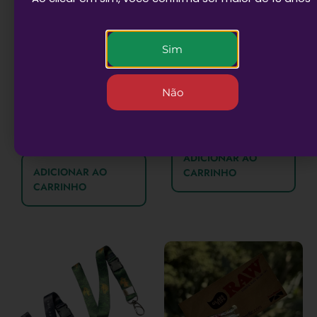
Sim
Combo Hello kitty –
Combo 3 Sedas Zomo
Não
Seda de vidro +
rosa
piteira de vidro
R$
8,90
R$
29,90
ADICIONAR AO
ADICIONAR AO
CARRINHO
CARRINHO