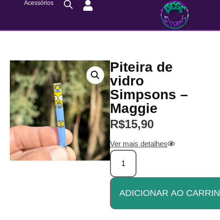
Acessórios
Piteira de
vidro
Simpsons –
Maggie
R$
15,90
Ver mais detalhes
ADICIONAR AO CARRI