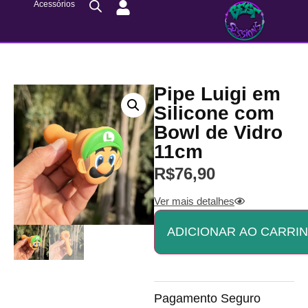
Acessórios
Pipe Luigi em
Silicone com
Bowl de Vidro
11cm
R$
76,90
Ver mais detalhes
ADICIONAR AO CARRI
Pagamento Seguro