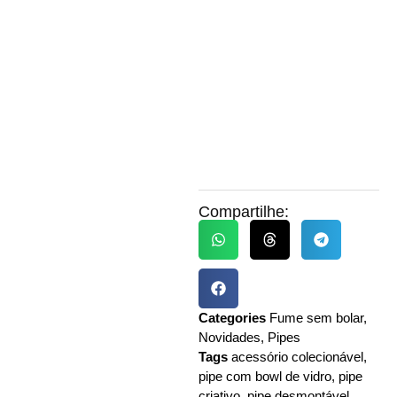
Compartilhe:
Categories
Fume sem bolar
,
Novidades
,
Pipes
Tags
acessório colecionável
,
pipe com bowl de vidro
,
pipe
criativo
,
pipe desmontável
,