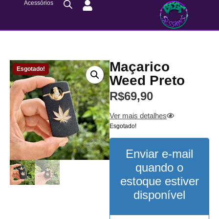
Acessórios
Maçarico
Esgotado!
Weed Preto
R$
69,90
Ver mais detalhes
Esgotado!
Enviar e-mail
quando o
estoque estiver
disponível