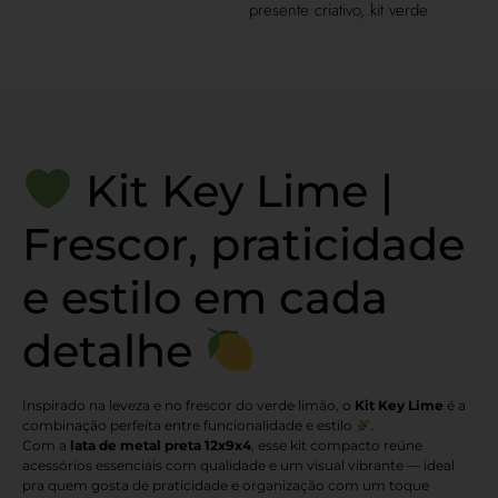
presente criativo
,
kit verde
Kit Key Lime |
Frescor, praticidade
e estilo em cada
detalhe
Inspirado na leveza e no frescor do verde limão, o
Kit Key Lime
é a
combinação perfeita entre funcionalidade e estilo
.
Com a
lata de metal preta 12x9x4
, esse kit compacto reúne
acessórios essenciais com qualidade e um visual vibrante — ideal
pra quem gosta de praticidade e organização com um toque