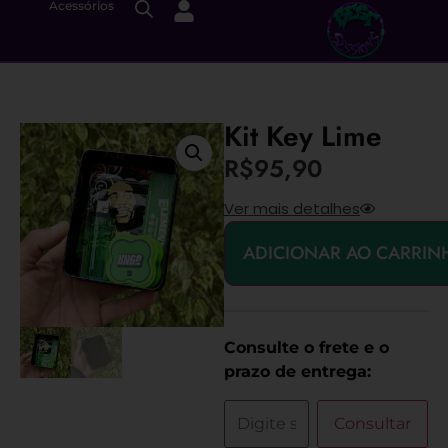
Acessórios
Kit Key Lime
R$
95,90
Ver mais detalhes
ADICIONAR AO CARRIN
Consulte o frete e o
prazo de entrega:
Consultar