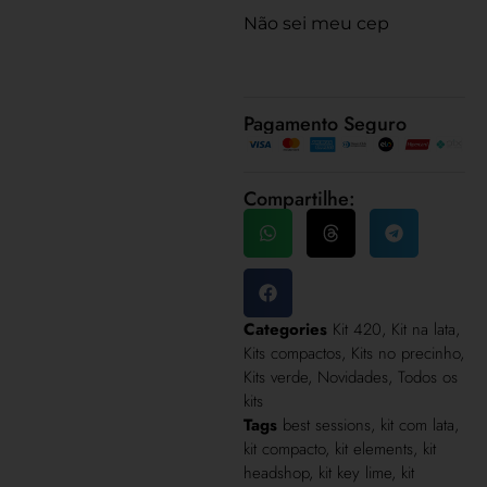
Não sei meu cep
Pagamento Seguro
Compartilhe:
Categories
Kit 420
,
Kit na lata
,
Kits compactos
,
Kits no precinho
,
Kits verde
,
Novidades
,
Todos os
kits
Tags
best sessions
,
kit com lata
,
kit compacto
,
kit elements
,
kit
headshop
,
kit key lime
,
kit