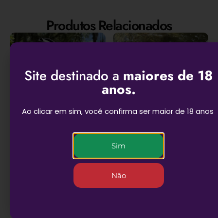
Produtos Relacionados
Site destinado a
maiores de 18
anos.
Deseja ganhar um desconto
de primeira compra?
Ao clicar em sim, você confirma ser maior de 18 anos
Informe seu e-mail e receba!
Email
Kit Black Magic com
Kit Raw black
Sim
bolador
R$
488,90
EU QUERO
R$
199,90
Não
ADICIONAR AO
ADICIONAR AO
CARRINHO
CARRINHO