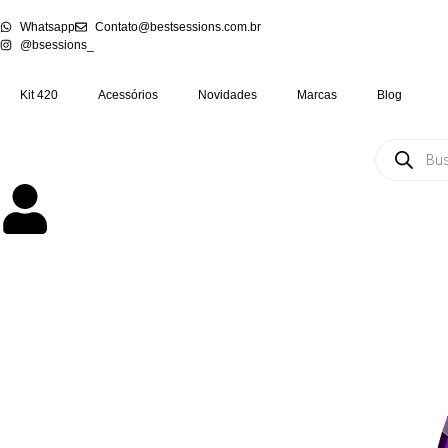
Whatsapp
Contato@bestsessions.com.br
@bsessions_
Kit 420
Acessórios
Novidades
Marcas
Blog