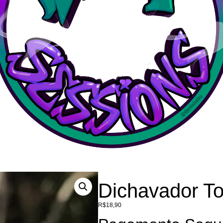
Dichavador T
R$
18,90