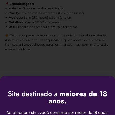
Especificações:
✔
Material:
Silicone de alta resistência
✔
Cor:
Tye Die em cores vibrantes (Coleção Sunset)
✔
Medidas:
6 cm (diâmetro) x 3 cm (altura)
✔
Detalhes:
Marca ABDZ em relevo
✔
Uso:
Preparo de ervas ou cinzeiro alternativo
Dê um upgrade no seu kit com uma cuia funcional e resistente.
Assim, você adiciona um toque visual que transforma sua sessão.
Por isso, a
Sunset
chegou para iluminar seu ritual com muito estilo
e personalidade.
Produtos Relacionados
Site destinado a
maiores de 18
anos.
Ao clicar em sim, você confirma ser maior de 18 anos