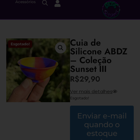
Acessórios
Cuia de
Esgotado!
Silicone ABDZ
– Coleção
Sunset III
R$
29,90
Ver mais detalhes
Esgotado!
Enviar e-mail
quando o
estoque