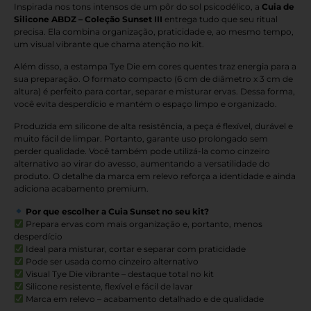
Inspirada nos tons intensos de um pôr do sol psicodélico, a
Cuia de
Silicone ABDZ – Coleção Sunset III
entrega tudo que seu ritual
precisa. Ela combina organização, praticidade e, ao mesmo tempo,
um visual vibrante que chama atenção no kit.
Além disso, a estampa Tye Die em cores quentes traz energia para a
sua preparação. O formato compacto (6 cm de diâmetro x 3 cm de
altura) é perfeito para cortar, separar e misturar ervas. Dessa forma,
você evita desperdício e mantém o espaço limpo e organizado.
Produzida em silicone de alta resistência, a peça é flexível, durável e
muito fácil de limpar. Portanto, garante uso prolongado sem
perder qualidade. Você também pode utilizá-la como cinzeiro
alternativo ao virar do avesso, aumentando a versatilidade do
produto. O detalhe da marca em relevo reforça a identidade e ainda
adiciona acabamento premium.
Por que escolher a Cuia Sunset no seu kit?
Prepara ervas com mais organização e, portanto, menos
desperdício
Ideal para misturar, cortar e separar com praticidade
Pode ser usada como cinzeiro alternativo
Visual Tye Die vibrante – destaque total no kit
Silicone resistente, flexível e fácil de lavar
Marca em relevo – acabamento detalhado e de qualidade