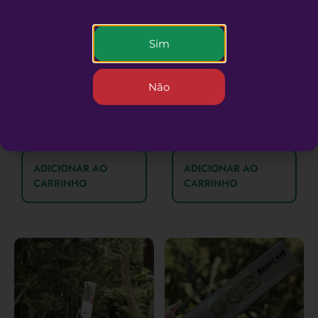
Sim
Não
Seda de vidro Hello
Combo 3 Sedas Zomo
Kitty
rosa
R$
18,90
R$
8,90
ADICIONAR AO
ADICIONAR AO
CARRINHO
CARRINHO