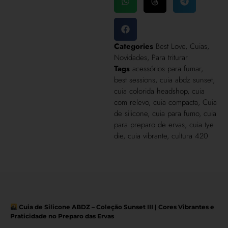
Categories
Best Love
,
Cuias
,
Novidades
,
Para triturar
Tags
acessórios para fumar
,
best sessions
,
cuia abdz sunset
,
cuia colorida headshop
,
cuia
com relevo
,
cuia compacta
,
Cuia
de silicone
,
cuia para fumo
,
cuia
para preparo de ervas
,
cuia tye
die
,
cuia vibrante
,
cultura 420
Cuia de Silicone ABDZ – Coleção Sunset III | Cores Vibrantes e
Praticidade no Preparo das Ervas