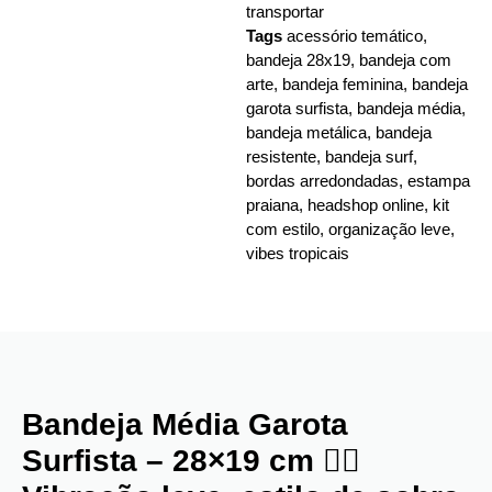
transportar
Tags
acessório temático
,
bandeja 28x19
,
bandeja com
arte
,
bandeja feminina
,
bandeja
garota surfista
,
bandeja média
,
bandeja metálica
,
bandeja
resistente
,
bandeja surf
,
bordas arredondadas
,
estampa
praiana
,
headshop online
,
kit
com estilo
,
organização leve
,
vibes tropicais
Bandeja Média Garota
Surfista – 28×19 cm 🏄‍♀️