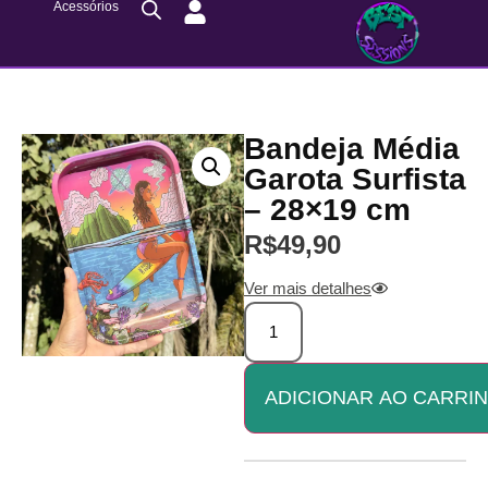
Acessórios
Bandeja Média
Garota Surfista
– 28×19 cm
R$
49,90
Ver mais detalhes
ADICIONAR AO CARRI