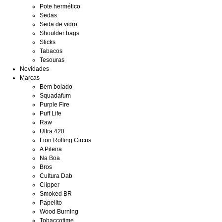
Pote hermético
Sedas
Seda de vidro
Shoulder bags
Slicks
Tabacos
Tesouras
Novidades
Marcas
Bem bolado
Squadafum
Purple Fire
Puff Life
Raw
Ultra 420
Lion Rolling Circus
A Piteira
Na Boa
Bros
Cultura Dab
Clipper
Smoked BR
Papelito
Wood Burning
Tobaccotime