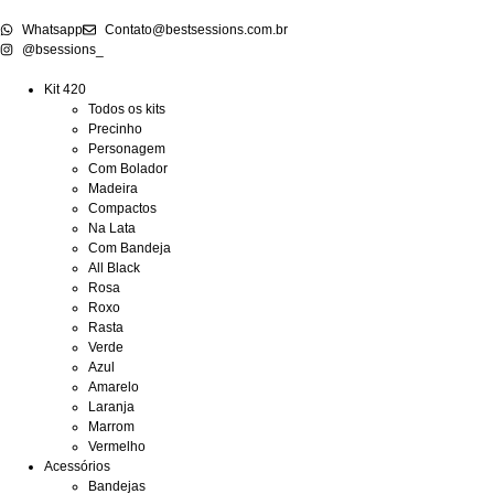
Whatsapp
Contato@bestsessions.com.br
@bsessions_
Kit 420
Todos os kits
Precinho
Personagem
Com Bolador
Madeira
Compactos
Na Lata
Com Bandeja
All Black
Rosa
Roxo
Rasta
Verde
Azul
Amarelo
Laranja
Marrom
Vermelho
Acessórios
Bandejas