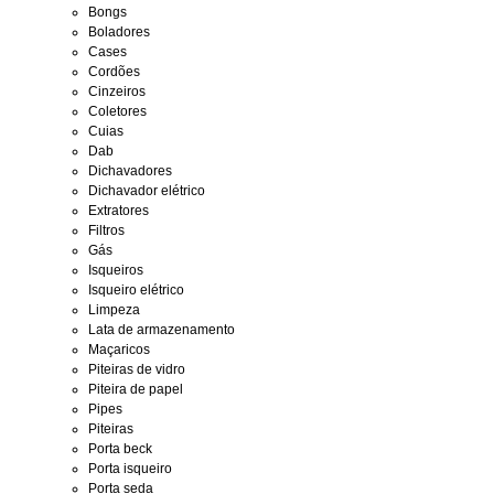
Bongs
Boladores
Cases
Cordões
Cinzeiros
Coletores
Cuias
Dab
Dichavadores
Dichavador elétrico
Extratores
Filtros
Gás
Isqueiros
Isqueiro elétrico
Limpeza
Lata de armazenamento
Maçaricos
Piteiras de vidro
Piteira de papel
Pipes
Piteiras
Porta beck
Porta isqueiro
Porta seda