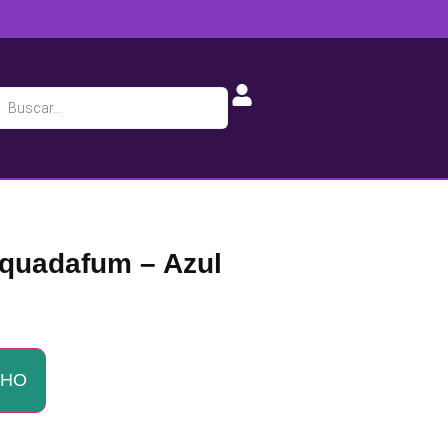
Squadafum – Azul
NHO