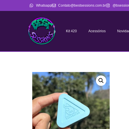
Whatsapp
Contato@bestsessions.com.br
@bsessio
Kit 420
Acessórios
Novida