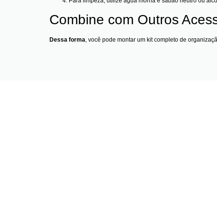
Para limpeza, utilize água morna e sabão neutro ou álc
Combine com Outros Acess
Dessa forma
, você pode montar um kit completo de organiza