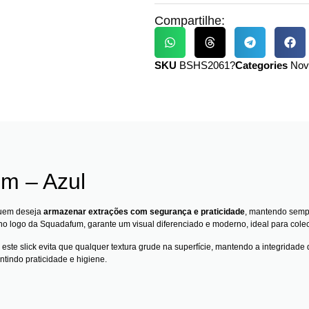
Compartilhe:
SKU
BSHS2061?
Categories
Nov
um – Azul
 quem deseja
armazenar extrações com segurança e praticidade
, mantendo sempr
o no logo da Squadafum, garante um visual diferenciado e moderno, ideal para co
, este slick evita que qualquer textura grude na superfície, mantendo a integridad
tindo praticidade e higiene.