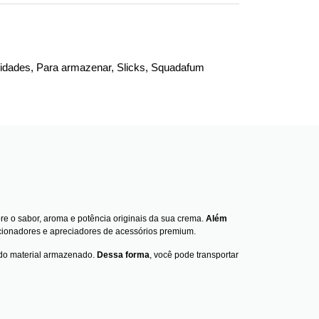
idades
,
Para armazenar
,
Slicks
,
Squadafum
e o sabor, aroma e potência originais da sua crema.
Além
lecionadores e apreciadores de acessórios premium.
e do material armazenado.
Dessa forma
, você pode transportar