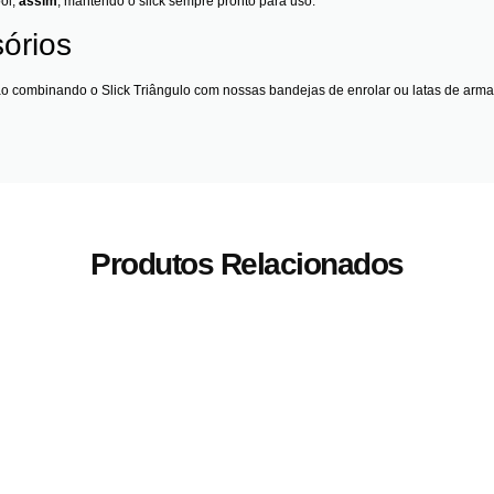
ool,
assim
, mantendo o slick sempre pronto para uso.
órios
ção combinando o Slick Triângulo com nossas
bandejas de enrolar
ou
latas de arm
Produtos Relacionados