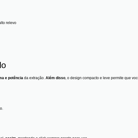
lto relevo
lo
ma e potência
da extração.
Além disso
, o design compacto e leve permite que você
o.