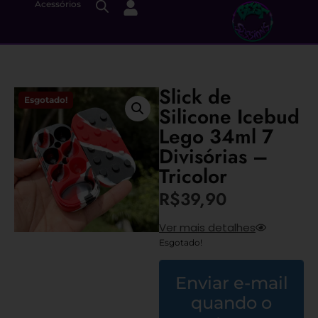
Acessórios
Slick de
Esgotado!
Silicone Icebud
Lego 34ml 7
Divisórias –
Tricolor
R$
39,90
Ver mais detalhes
Esgotado!
Enviar e-mail
quando o