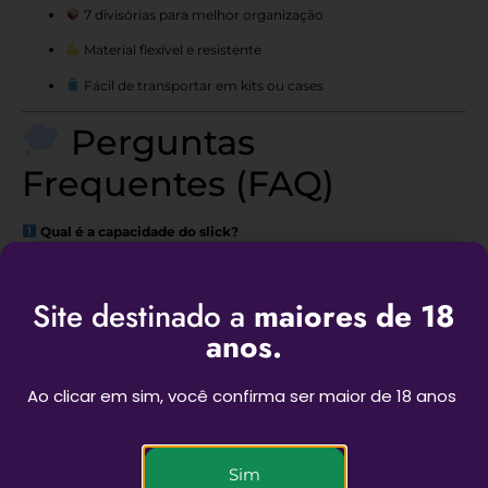
7 divisórias para melhor organização
Material flexível e resistente
Fácil de transportar em kits ou cases
Perguntas
Frequentes (FAQ)
Qual é a capacidade do slick?
O slick possui
capacidade total de 34 ml
.
Quantas divisórias ele possui?
Site destinado a
maiores de 18
Ele conta com
7 divisórias internas
, facilitando a organização.
anos.
Deseja ganhar um desconto
O silicone é antiaderente?
Sim! O material evita que o conteúdo grude, facilitando o uso.
de primeira compra?
Ao clicar em sim, você confirma ser maior de 18 anos
O slick é fácil de limpar?
Informe seu e-mail e receba!
Sim! Basta lavar com água e sabão para remover resíduos.
Email
É fácil de transportar?
Sim! O tamanho compacto permite levar em cases, mochilas ou
Sim