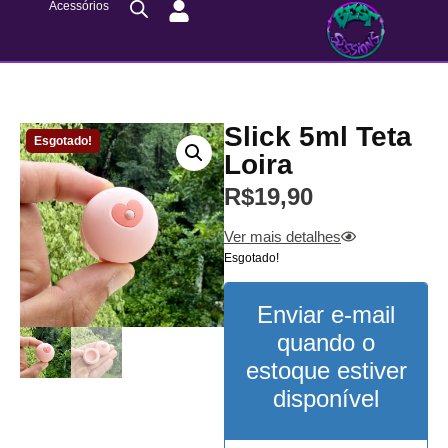
Acessórios
Slick 5ml Teta
Esgotado!
Loira
R$
19,90
Ver mais detalhes
Esgotado!
Enviar e-mail
quando o
estoque estiver
disponível