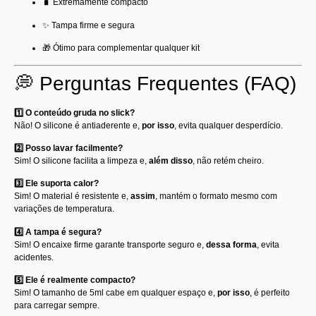
🧳 Extremamente compacto
✨ Tampa firme e segura
🎁 Ótimo para complementar qualquer kit
💭 Perguntas Frequentes (FAQ)
1️⃣ O conteúdo gruda no slick?
Não! O silicone é antiaderente e,
por isso
, evita qualquer desperdício.
2️⃣ Posso lavar facilmente?
Sim! O silicone facilita a limpeza e,
além disso
, não retém cheiro.
3️⃣ Ele suporta calor?
Sim! O material é resistente e,
assim
, mantém o formato mesmo com
variações de temperatura.
4️⃣ A tampa é segura?
Sim! O encaixe firme garante transporte seguro e,
dessa forma
, evita
acidentes.
5️⃣ Ele é realmente compacto?
Sim! O tamanho de 5ml cabe em qualquer espaço e,
por isso
, é perfeito
para carregar sempre.