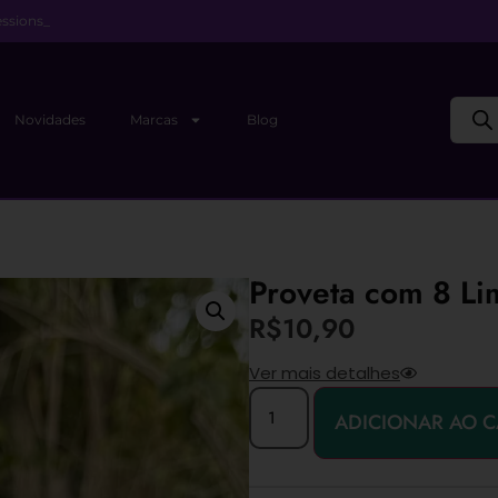
ssions_
Novidades
Marcas
Blog
Proveta com 8 Li
R$
10,90
Ver mais detalhes
ADICIONAR AO 