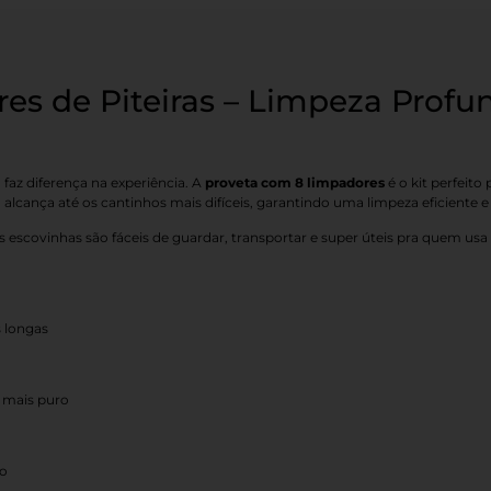
es de Piteiras – Limpeza Prof
 faz diferença na experiência. A
proveta com 8 limpadores
é o kit perfeito
 alcança até os cantinhos mais difíceis, garantindo uma limpeza eficiente e
as escovinhas são fáceis de guardar, transportar e super úteis pra quem usa
s longas
 mais puro
jo