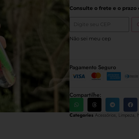
Consulte o frete e o prazo
Não sei meu cep
Pagamento Seguro
Compartilhe:
Categories
Acessórios
,
Limpeza
,