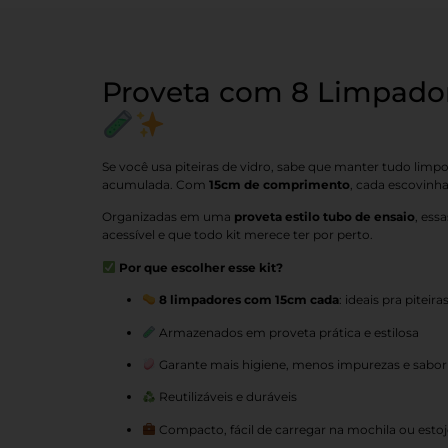
Proveta com 8 Limpador
Se você usa piteiras de vidro, sabe que manter tudo limpo
acumulada. Com
15cm de comprimento
, cada escovinha
Organizadas em uma
proveta estilo tubo de ensaio
, ess
acessível e que todo kit merece ter por perto.
Por que escolher esse kit?
8 limpadores com 15cm cada
: ideais pra piteira
Armazenados em proveta prática e estilosa
Garante mais higiene, menos impurezas e sabor
Reutilizáveis e duráveis
Compacto, fácil de carregar na mochila ou esto