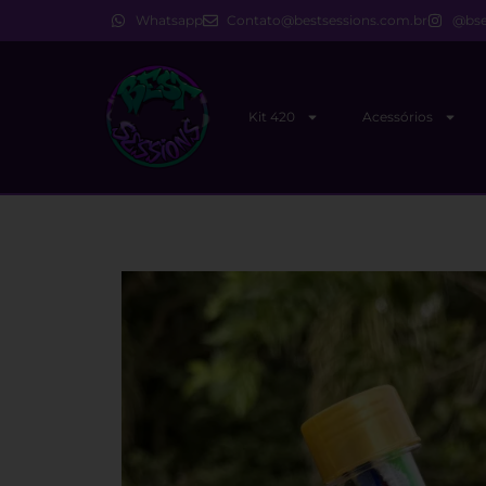
Whatsapp
Contato@bestsessions.com.br
@bse
Kit 420
Acessórios