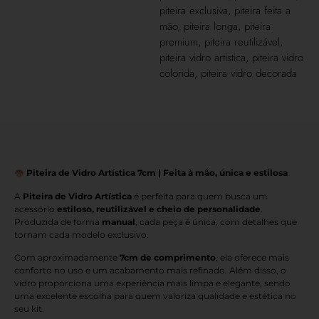
piteira exclusiva
,
piteira feita a
mão
,
piteira longa
,
piteira
premium
,
piteira reutilizável
,
piteira vidro artistica
,
piteira vidro
colorida
,
piteira vidro decorada
Piteira de Vidro Artística 7cm | Feita à mão, única e estilosa
A
Piteira de Vidro Artística
é perfeita para quem busca um
acessório
estiloso, reutilizável e cheio de personalidade
.
Produzida de forma
manual
, cada peça é única, com detalhes que
tornam cada modelo exclusivo.
Com aproximadamente
7cm de comprimento
, ela oferece mais
conforto no uso e um acabamento mais refinado. Além disso, o
vidro proporciona uma experiência mais limpa e elegante, sendo
uma excelente escolha para quem valoriza qualidade e estética no
seu kit.