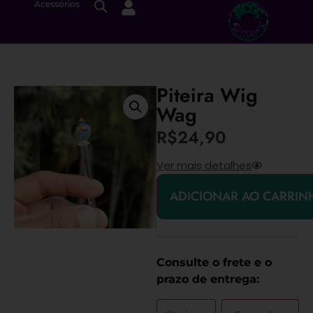
Acessórios
Piteira Wig
Wag
R$
24,90
Ver mais detalhes
ADICIONAR AO CARRIN
Consulte o frete e o
prazo de entrega: