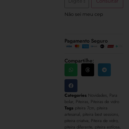
Consultar
Não sei meu cep
Pagamento Seguro
Compartilhe:
Categories
Novidades
,
Para
bolar
,
Piteiras
,
Piteiras de vidro
Tags
piteira 7cm
,
piteira
artesanal
,
piteira best sessions
,
piteira criativa
,
Piteira de vidro
,
piteira diferente
,
piteira estilosa
,