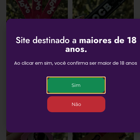
Site destinado a
maiores de 18
anos.
Combo 3 Sedas Zomo
Seda OCB SLIM
rosa
PREMIUM – Un
Ao clicar em sim, você confirma ser maior de 18 anos
R$
8,90
R$
6,80
ADICIONAR AO
ADICIONAR AO
Sim
CARRINHO
CARRINHO
Não