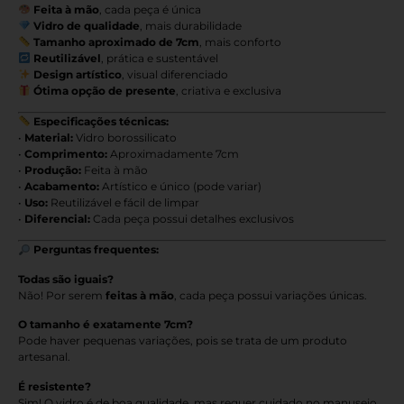
Feita à mão
, cada peça é única
Vidro de qualidade
, mais durabilidade
Tamanho aproximado de 7cm
, mais conforto
Reutilizável
, prática e sustentável
Design artístico
, visual diferenciado
Ótima opção de presente
, criativa e exclusiva
Especificações técnicas:
•
Material:
Vidro borossilicato
•
Comprimento:
Aproximadamente 7cm
•
Produção:
Feita à mão
•
Acabamento:
Artístico e único (pode variar)
•
Uso:
Reutilizável e fácil de limpar
•
Diferencial:
Cada peça possui detalhes exclusivos
Perguntas frequentes:
Todas são iguais?
Não! Por serem
feitas à mão
, cada peça possui variações únicas.
O tamanho é exatamente 7cm?
Pode haver pequenas variações, pois se trata de um produto
artesanal.
É resistente?
Sim! O vidro é de boa qualidade, mas requer cuidado no manuseio.