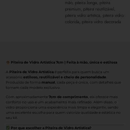
mão
,
piteira longa
,
piteira
premium
,
piteira reutilizável
,
piteira vidro artistica
,
piteira vidro
colorida
,
piteira vidro decorada
Piteira de Vidro Artística 7cm | Feita à mão, única e estilosa
A
Piteira de Vidro Artística
é perfeita para quem busca um
acessório
estiloso, reutilizável e cheio de personalidade
.
Produzida de forma
manual
, cada peça é única, com detalhes que
tornam cada modelo exclusivo.
Com aproximadamente
7cm de comprimento
, ela oferece mais
conforto no uso e um acabamento mais refinado. Além disso, o
vidro proporciona uma experiência mais limpa e elegante, sendo
uma excelente escolha para quem valoriza qualidade e estética no
seu kit.
Por que escolher a Piteira de Vidro Artística?