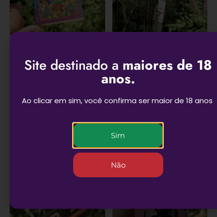
Site destinado a
maiores de 18
Piteira de papel
Piteira de vidro Hello
anos.
Conexão Alienígena
Kitty – 5cm
– APiteira
R$
16,90
R$
7,90
Ao clicar em sim, você confirma ser maior de 18 anos
ADICIONAR AO
ADICIONAR AO
CARRINHO
CARRINHO
Sim
Não