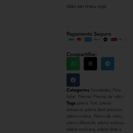
Não sei meu cep
Pagamento Seguro
Compartilhe:
Categories
Novidades
,
Para
bolar
,
Piteiras
,
Piteiras de vidro
Tags
piteira 7cm
,
piteira
artesanal
,
piteira best sessions
,
piteira criativa
,
Piteira de vidro
,
piteira diferente
,
piteira estilosa
,
piteira exclusiva
,
piteira feita a