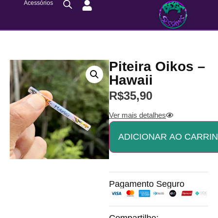
Acessórios
Piteira Oikos –
Hawaii
R$
35,90
Ver mais detalhes
ADICIONAR AO CARRI
Pagamento Seguro
Compartilhe: