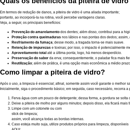
Quais os benefícios da piteira de vidro
Em termos de redução de danos, a piteira de vidro é uma aliada importante;
portanto, ao incorporá-la na rotina, você percebe vantagens claras.
Veja, a seguir, os principais benefícios:
Prevenção do amarelamento
dos dentes; além disso, contribui para a higi
Proteção contra queimaduras
nos lábios e nas pontas dos dedos; assim, 
Resfriamento da fumaça
; desse modo, a tragada torna-se mais suave.
Retenção de impurezas
e toxinas; por isso, o impacto é potencialmente m
Aproveitamento total
até a última ponta; logo, há menos desperdício.
Preservação do sabor
da erva; consequentemente, o paladar fica mais fiel
Reutilização
; além de prática, é uma opção mais econômica a médio prazo
Como limpar a piteira de vidro?
Após o uso, a limpeza é essencial; afinal, somente assim você garante o melhor 
Inicialmente, siga o procedimento básico; em seguida, caso necessário, recorra a 
Ferva água com um pouco de detergente; dessa forma, a gordura se solta c
Deixe a piteira de molho por alguns minutos; depois disso, ela ficará mais fá
Limpe com um cotonete ou com
stick de limpeza
;
assim, você alcança todas as bordas internas.
Caso esteja muito suja, utilize produtos próprios para limpeza, disponíveis
AQUI
;