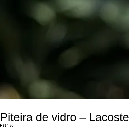
Piteira de vidro – Lacost
R$
14,90