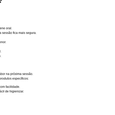
?
ene oral.
a sessão fica mais segura.
enor.
.
.
sabor na próxima sessão.
produtos específicos:
om facilidade.
cil de higienizar.