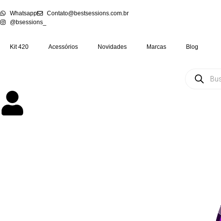
Whatsapp
Contato@bestsessions.com.br
@bsessions_
Kit 420
Acessórios
Novidades
Marcas
Blog