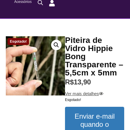
Acessórios
Piteira de
Esgotado!
Vidro Hippie
Bong
Transparente –
5,5cm x 5mm
R$
13,90
Ver mais detalhes
Esgotado!
Enviar e-mail
quando o