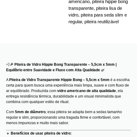
americano
,
piteira hippie bong
transparente
,
piteira lisa de
vidro
,
piteira para seda slim e
regular
,
piteira reutilizável
💨🔎
Piteira de Vidro Hippie Bong Transparente – 5,5cm x 5mm |
Equilíbrio entre Suavidade e Fluxo com Alta Qualidade
🌿
A
Piteira de Vidro Transparente Hippie Bong – 5,5cm x 5mm
é a escolha
certa para quem busca uma experiência mais limpa, suave e com fluxo de
ar equilibrado. Produzida com
vidro americano de alta qualidade
, ela
entrega resistência térmica, durabilidade e um visual minimalista que
combina com qualquer estilo de ritual.
Com
5mm de diâmetro
, essa piteira se adapta bem a sedas tamanho
regular e slim, proporcionando uma tragada firme e confortável, com
menos impurezas e muito mais sabor.
🔹
Benefícios de usar piteira de vidro: