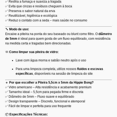
✅ Resfria a fumaça e suaviza a tragada
✅ Evita que cinzas e resíduos cheguem à boca
✅ Preserva o sabor natural da erva
✅ Reutilizável, higiênica e ecológica
✅ Reduz o contato com a seda – mais saúde no consumo
🔧
Modo de uso:
Encaixe a piteira na ponta do seu baseado ou blunt como filtro. O
diâmetro
de 5mm
é ideal para quem gosta de um fluxo equilibrado, com resistência
na medida certa e tragadas bem direcionadas.
🧼
Como limpar sua piteira de vidro:
Lave com água morna e sabão neutro após o uso
Para uma limpeza completa, utilize nossos
fluidos e escovas
específicas
, disponíveis na
sessão de limpeza do site
🔹
Por que escolher a Piteira 5,5cm x 5mm da Hippie Bong?
✅ Vidro americano – Alta resistência e acabamento premium
✅ Tamanho ideal – 5,5cm para pegada firme e discreta
✅ Diâmetro de 5mm – Fluxo suave e equilibrado
✅ Design transparente – Discreto, funcional e atemporal
✅ Fácil de limpar e perfeita para uso frequente
📦
Especificações Técnicas: