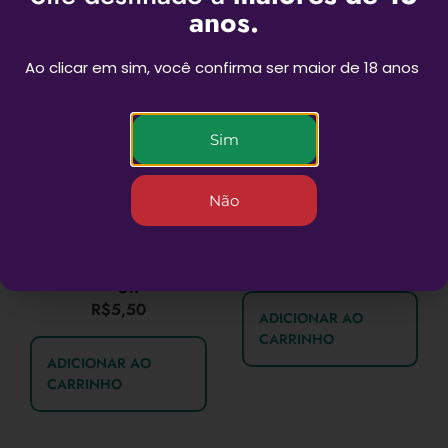
anos.
Ao clicar em sim, você confirma ser maior de 18 anos
Sim
Slick de silicone
Não
hexagonal Na Boa
26ml – Verde
R$
34,90
Seda Squadafum 1/4
– Un
R$
5,50
ADICIONAR AO
CARRINHO
ADICIONAR AO
CARRINHO