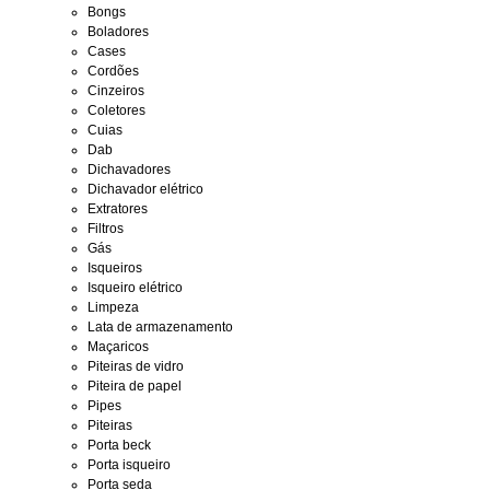
Bongs
Boladores
Cases
Cordões
Cinzeiros
Coletores
Cuias
Dab
Dichavadores
Dichavador elétrico
Extratores
Filtros
Gás
Isqueiros
Isqueiro elétrico
Limpeza
Lata de armazenamento
Maçaricos
Piteiras de vidro
Piteira de papel
Pipes
Piteiras
Porta beck
Porta isqueiro
Porta seda