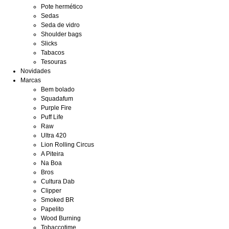
Pote hermético
Sedas
Seda de vidro
Shoulder bags
Slicks
Tabacos
Tesouras
Novidades
Marcas
Bem bolado
Squadafum
Purple Fire
Puff Life
Raw
Ultra 420
Lion Rolling Circus
A Piteira
Na Boa
Bros
Cultura Dab
Clipper
Smoked BR
Papelito
Wood Burning
Tobaccotime