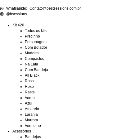
Whatsapp
Contato@bestsessions.com.br
@bsessions_
Kit 420
Todos os kits
Precinho
Personagem
Com Bolador
Madeira
Compactos
Na Lata
Com Bandeja
All Black
Rosa
Roxo
Rasta
Verde
Azul
Amarelo
Laranja
Marrom
Vermelho
Acessórios
Bandejas