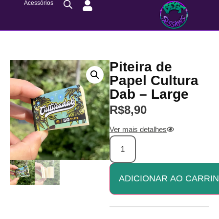
Acessórios
Piteira de
Papel Cultura
Dab – Large
R$
8,90
Ver mais detalhes
ADICIONAR AO CARRI