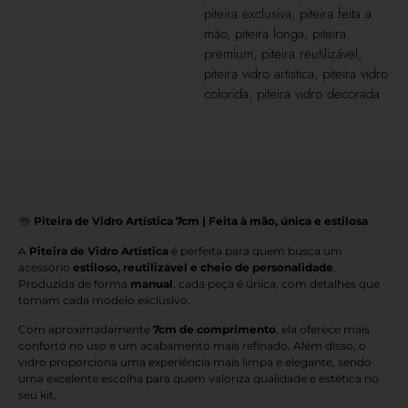
piteira exclusiva
,
piteira feita a
mão
,
piteira longa
,
piteira
premium
,
piteira reutilizável
,
piteira vidro artistica
,
piteira vidro
colorida
,
piteira vidro decorada
Piteira de Vidro Artística 7cm | Feita à mão, única e estilosa
A
Piteira de Vidro Artística
é perfeita para quem busca um
acessório
estiloso, reutilizável e cheio de personalidade
.
Produzida de forma
manual
, cada peça é única, com detalhes que
tornam cada modelo exclusivo.
Com aproximadamente
7cm de comprimento
, ela oferece mais
conforto no uso e um acabamento mais refinado. Além disso, o
vidro proporciona uma experiência mais limpa e elegante, sendo
uma excelente escolha para quem valoriza qualidade e estética no
seu kit.