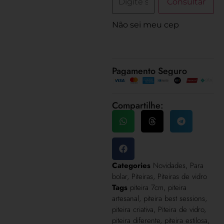
Consultar
Não sei meu cep
Pagamento Seguro
Compartilhe:
Categories
Novidades
,
Para
bolar
,
Piteiras
,
Piteiras de vidro
Tags
piteira 7cm
,
piteira
artesanal
,
piteira best sessions
,
piteira criativa
,
Piteira de vidro
,
piteira diferente
,
piteira estilosa
,