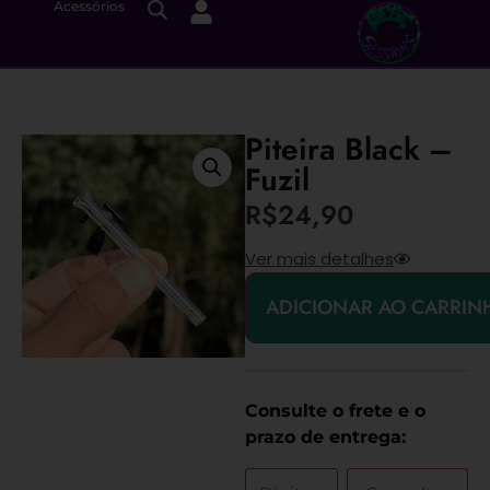
Acessórios
Piteira Black –
Fuzil
R$
24,90
Ver mais detalhes
ADICIONAR AO CARRIN
Consulte o frete e o
prazo de entrega: