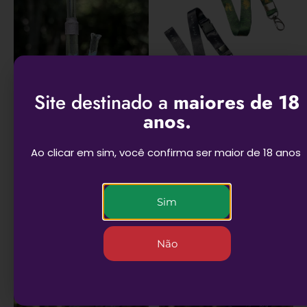
Site destinado a
maiores de 18
Combo Rick – Seda
Cordão chaveiro
anos.
de vidro + piteira de
PUFF
vidro
Ao clicar em sim, você confirma ser maior de 18 anos
R$
29,90
ADICIONAR AO
CARRINHO
ADICIONAR AO
Sim
CARRINHO
Não