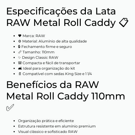
Especificações da Lata
RAW Metal Roll Caddy 📋
🖤 Marca: RAW
⚙️ Material: Alumínio de alta qualidade
🔒 Fechamento firme e seguro
📏 Tamanho: 110mm
✨ Design Classic RAW
🎒 Compacta e fácil de transportar
🛋️ Ideal para organização do kit
📄 Compatível com sedas King Size e 1 1/4
Benefícios da RAW
Metal Roll Caddy 110mm
✅
Organização prática e eficiente
Estrutura resistente em alumínio premium
Visual clássico e sofisticado RAW