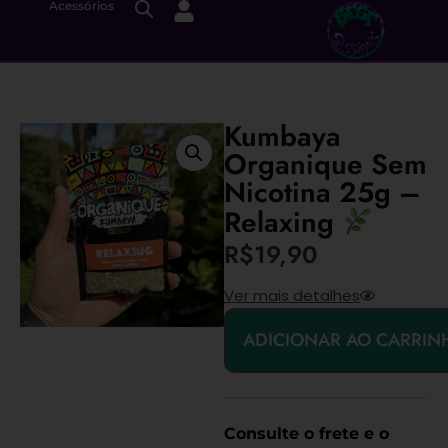
Acessórios
Kumbaya
Organique Sem
Nicotina 25g –
Relaxing
R$
19,90
Ver mais detalhes
ADICIONAR AO CARRIN
Consulte o frete e o