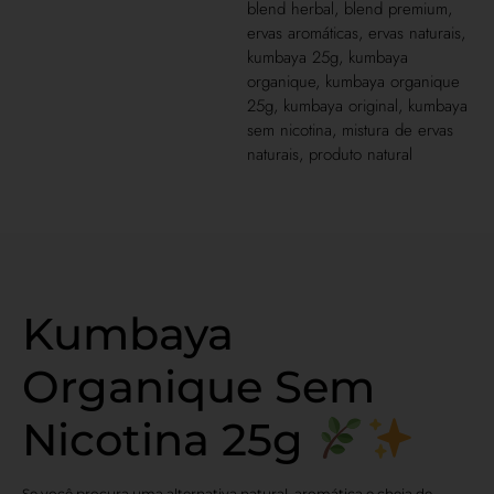
blend herbal
,
blend premium
,
ervas aromáticas
,
ervas naturais
,
kumbaya 25g
,
kumbaya
organique
,
kumbaya organique
25g
,
kumbaya original
,
kumbaya
sem nicotina
,
mistura de ervas
naturais
,
produto natural
Kumbaya
Organique Sem
Nicotina 25g
Se você procura uma alternativa natural, aromática e cheia de