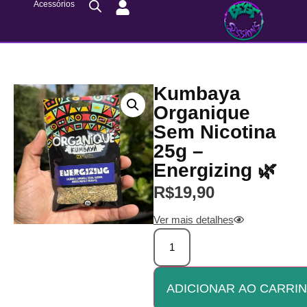
Acessórios
Kumbaya
Organique
Sem Nicotina
25g –
Energizing 🌿
R$
19,90
Ver mais detalhes
ADICIONAR AO CARRI