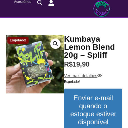
Acessórios
Kumbaya
Esgotado!
Lemon Blend
20g – Spliff
R$
19,90
Ver mais detalhes
Esgotado!
Enviar e-mail
quando o
estoque estiver
disponível