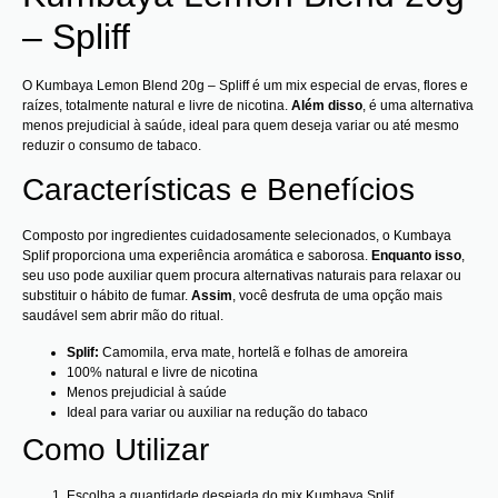
– Spliff
O Kumbaya Lemon Blend 20g – Spliff é um mix especial de ervas, flores e
raízes, totalmente natural e livre de nicotina.
Além disso
, é uma alternativa
menos prejudicial à saúde, ideal para quem deseja variar ou até mesmo
reduzir o consumo de tabaco.
Características e Benefícios
Composto por ingredientes cuidadosamente selecionados, o Kumbaya
Splif proporciona uma experiência aromática e saborosa.
Enquanto isso
,
seu uso pode auxiliar quem procura alternativas naturais para relaxar ou
substituir o hábito de fumar.
Assim
, você desfruta de uma opção mais
saudável sem abrir mão do ritual.
Splif:
Camomila, erva mate, hortelã e folhas de amoreira
100% natural e livre de nicotina
Menos prejudicial à saúde
Ideal para variar ou auxiliar na redução do tabaco
Como Utilizar
Escolha a quantidade desejada do mix Kumbaya Splif.