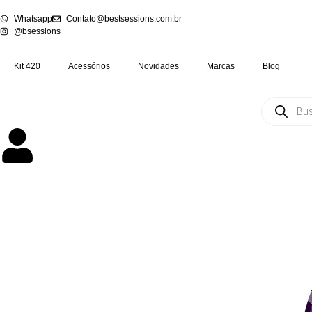
Whatsapp
Contato@bestsessions.com.br
@bsessions_
Kit 420
Acessórios
Novidades
Marcas
Blog