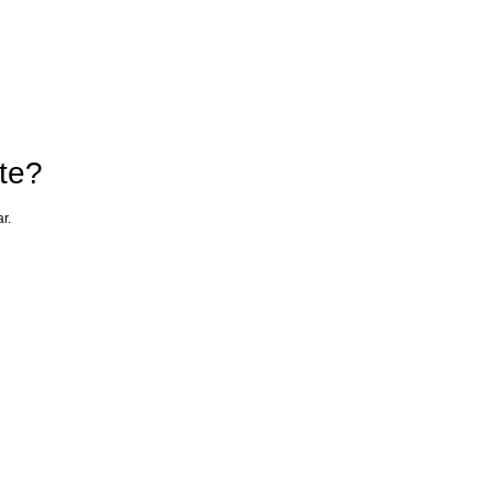
te?
r.