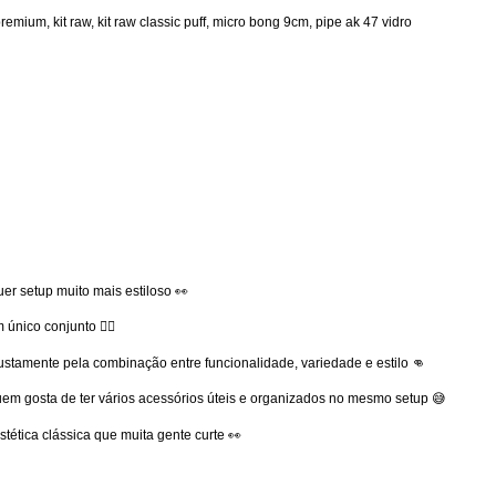
 premium
,
kit raw
,
kit raw classic puff
,
micro bong 9cm
,
pipe ak 47 vidro
r setup muito mais estiloso 👀
nico conjunto 😮‍💨
ustamente pela combinação entre funcionalidade, variedade e estilo 👊
uem gosta de ter vários acessórios úteis e organizados no mesmo setup 😅
tética clássica que muita gente curte 👀