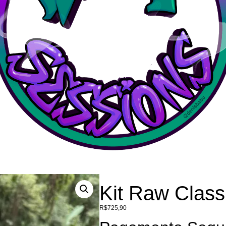
Kit Raw Class
R$
725,90