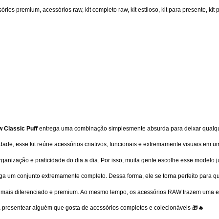
sórios premium
,
acessórios raw
,
kit completo raw
,
kit estiloso
,
kit para presente
,
kit

w Classic Puff
entrega uma combinação simplesmente absurda para deixar qualque
e, esse kit reúne acessórios criativos, funcionais e extremamente visuais em um ú
anização e praticidade do dia a dia. Por isso, muita gente escolhe esse modelo j
ga um conjunto extremamente completo. Dessa forma, ele se torna perfeito para q
nda mais diferenciado e premium. Ao mesmo tempo, os acessórios RAW trazem uma es
resentear alguém que gosta de acessórios completos e colecionáveis 🎁🔥