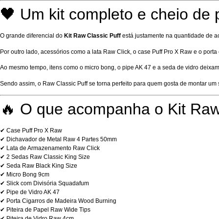
🖤 Um kit completo e cheio de 
O grande diferencial do
Kit Raw Classic Puff
está justamente na quantidade de ace
Por outro lado, acessórios como a lata Raw Click, o case Puff Pro X Raw e o porta
Ao mesmo tempo, itens como o micro bong, o pipe AK 47 e a seda de vidro deixam o
Sendo assim, o Raw Classic Puff se torna perfeito para quem gosta de montar um 
🔥 O que acompanha o Kit Raw 
✔ Case Puff Pro X Raw
✔ Dichavador de Metal Raw 4 Partes 50mm
✔ Lata de Armazenamento Raw Click
✔ 2 Sedas Raw Classic King Size
✔ Seda Raw Black King Size
✔ Micro Bong 9cm
✔ Slick com Divisória Squadafum
✔ Pipe de Vidro AK 47
✔ Porta Cigarros de Madeira Wood Burning
✔ Piteira de Papel Raw Wide Tips
✔ Piteira de Vidro Raw 4cm