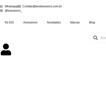
Whatsapp
Contato@bestsessions.com.br
@bsessions_
Kit 420
Acessórios
Novidades
Marcas
Blog