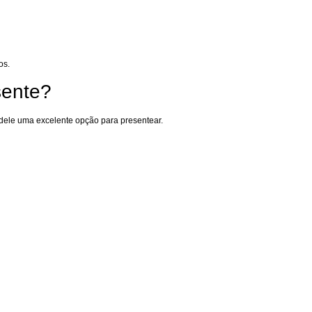
os.
sente?
dele uma excelente opção para presentear.