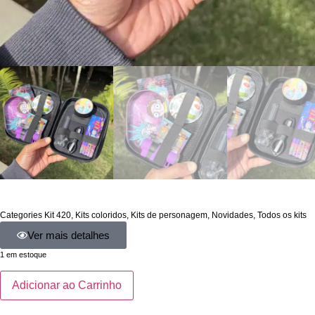
Categories
Kit 420
,
Kits coloridos
,
Kits de personagem
,
Novidades
,
Todos os kits
Ver mais detalhes
1 em estoque
Adicionar ao Carrinho