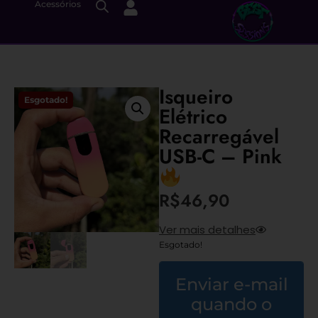
Acessórios
Isqueiro
Esgotado!
Elétrico
Recarregável
USB-C – Pink
R$
46,90
Ver mais detalhes
Esgotado!
Enviar e-mail
quando o