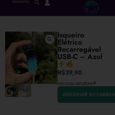
Acessórios
Isqueiro
Elétrico
Recarregável
USB-C – Azul
R$
39,90
Ver mais detalhes
ADICIONAR AO CARRIN