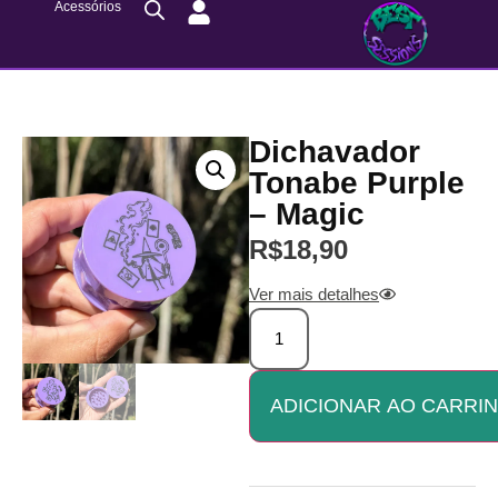
Acessórios
Dichavador
Tonabe Purple
– Magic
R$
18,90
Ver mais detalhes
ADICIONAR AO CARRI