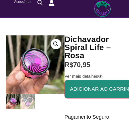
Acessórios
Dichavador
Spiral Life –
Rosa
R$
70,95
Ver mais detalhes
ADICIONAR AO CARRI
Pagamento Seguro