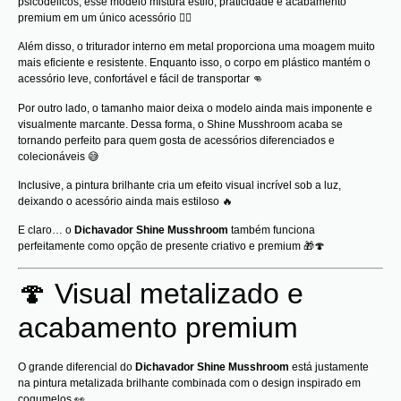
psicodélicos, esse modelo mistura estilo, praticidade e acabamento
premium em um único acessório 😮‍💨
Além disso, o triturador interno em metal proporciona uma moagem muito
mais eficiente e resistente. Enquanto isso, o corpo em plástico mantém o
acessório leve, confortável e fácil de transportar 👊
Por outro lado, o tamanho maior deixa o modelo ainda mais imponente e
visualmente marcante. Dessa forma, o Shine Musshroom acaba se
tornando perfeito para quem gosta de acessórios diferenciados e
colecionáveis 😅
Inclusive, a pintura brilhante cria um efeito visual incrível sob a luz,
deixando o acessório ainda mais estiloso 🔥
E claro… o
Dichavador Shine Musshroom
também funciona
perfeitamente como opção de presente criativo e premium 🎁🍄
🍄 Visual metalizado e
acabamento premium
O grande diferencial do
Dichavador Shine Musshroom
está justamente
na pintura metalizada brilhante combinada com o design inspirado em
cogumelos 👀