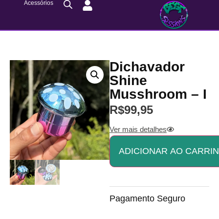
Acessórios
Dichavador
Shine
Musshroom – I
R$
99,95
Ver mais detalhes
ADICIONAR AO CARRI
Pagamento Seguro