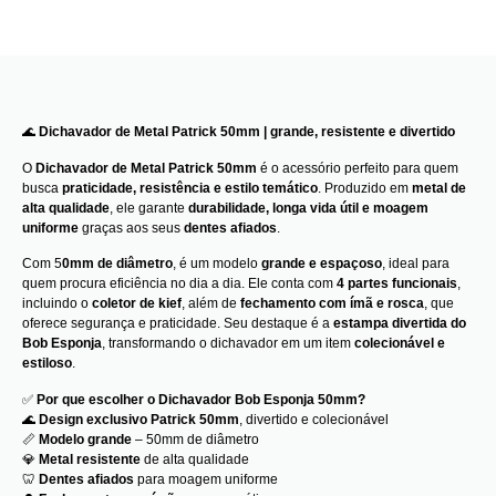
🌊
Dichavador de Metal Patrick 50mm | grande, resistente e divertido
O
Dichavador de Metal Patrick 50mm
é o acessório perfeito para quem
busca
praticidade, resistência e estilo temático
. Produzido em
metal de
alta qualidade
, ele garante
durabilidade, longa vida útil e moagem
uniforme
graças aos seus
dentes afiados
.
Com 5
0mm de diâmetro
, é um modelo
grande e espaçoso
, ideal para
quem procura eficiência no dia a dia. Ele conta com
4 partes funcionais
,
incluindo o
coletor de kief
, além de
fechamento com ímã e rosca
, que
oferece segurança e praticidade. Seu destaque é a
estampa divertida do
Bob Esponja
, transformando o dichavador em um item
colecionável e
estiloso
.
✅
Por que escolher o Dichavador Bob Esponja 50mm?
🌊
Design exclusivo Patrick 50mm
, divertido e colecionável
📏
Modelo grande
– 50mm de diâmetro
💎
Metal resistente
de alta qualidade
🦷
Dentes afiados
para moagem uniforme