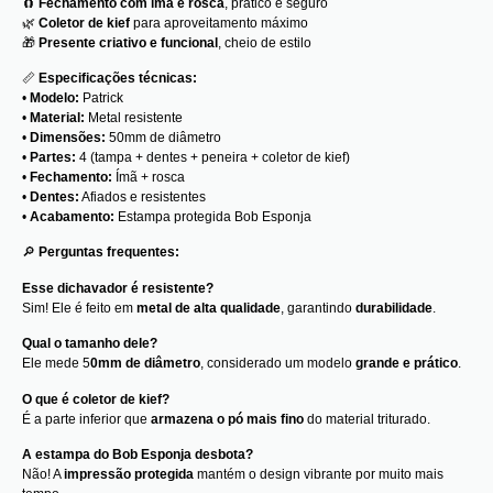
🧲
Fechamento com ímã e rosca
, prático e seguro
🌿
Coletor de kief
para aproveitamento máximo
🎁
Presente criativo e funcional
, cheio de estilo
📏
Especificações técnicas:
•
Modelo:
Patrick
•
Material:
Metal resistente
•
Dimensões:
50mm de diâmetro
•
Partes:
4 (tampa + dentes + peneira + coletor de kief)
•
Fechamento:
Ímã + rosca
•
Dentes:
Afiados e resistentes
•
Acabamento:
Estampa protegida Bob Esponja
🔎
Perguntas frequentes:
Esse dichavador é resistente?
Sim! Ele é feito em
metal de alta qualidade
, garantindo
durabilidade
.
Qual o tamanho dele?
Ele mede 5
0mm de diâmetro
, considerado um modelo
grande e prático
.
O que é coletor de kief?
É a parte inferior que
armazena o pó mais fino
do material triturado.
A estampa do Bob Esponja desbota?
Não! A
impressão protegida
mantém o design vibrante por muito mais