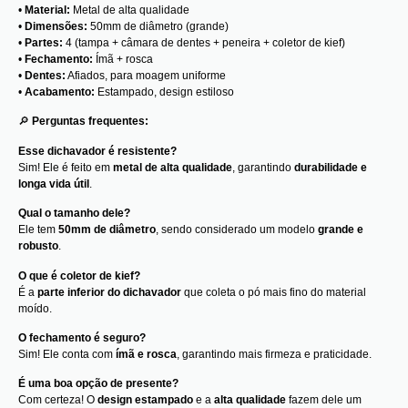
•
Material:
Metal de alta qualidade
•
Dimensões:
50mm de diâmetro (grande)
•
Partes:
4 (tampa + câmara de dentes + peneira + coletor de kief)
•
Fechamento:
Ímã + rosca
•
Dentes:
Afiados, para moagem uniforme
•
Acabamento:
Estampado, design estiloso
🔎
Perguntas frequentes:
Esse dichavador é resistente?
Sim! Ele é feito em
metal de alta qualidade
, garantindo
durabilidade e
longa vida útil
.
Qual o tamanho dele?
Ele tem
50mm de diâmetro
, sendo considerado um modelo
grande e
robusto
.
O que é coletor de kief?
É a
parte inferior do dichavador
que coleta o pó mais fino do material
moído.
O fechamento é seguro?
Sim! Ele conta com
ímã e rosca
, garantindo mais firmeza e praticidade.
É uma boa opção de presente?
Com certeza! O
design estampado
e a
alta qualidade
fazem dele um