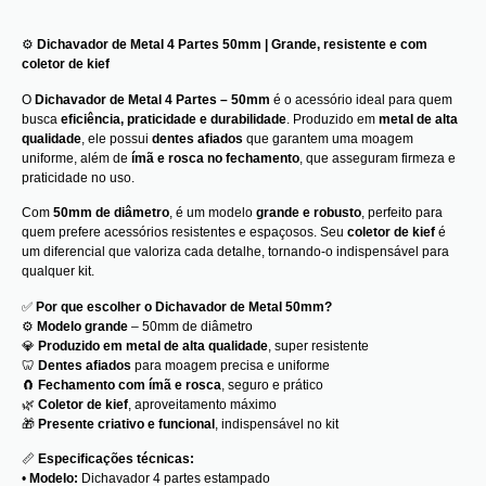
⚙️
Dichavador de Metal 4 Partes 50mm | Grande, resistente e com
coletor de kief
O
Dichavador de Metal 4 Partes – 50mm
é o acessório ideal para quem
busca
eficiência, praticidade e durabilidade
. Produzido em
metal de alta
qualidade
, ele possui
dentes afiados
que garantem uma moagem
uniforme, além de
ímã e rosca no fechamento
, que asseguram firmeza e
praticidade no uso.
Com
50mm de diâmetro
, é um modelo
grande e robusto
, perfeito para
quem prefere acessórios resistentes e espaçosos. Seu
coletor de kief
é
um diferencial que valoriza cada detalhe, tornando-o indispensável para
qualquer kit.
✅
Por que escolher o Dichavador de Metal 50mm?
⚙️
Modelo grande
– 50mm de diâmetro
💎
Produzido em metal de alta qualidade
, super resistente
🦷
Dentes afiados
para moagem precisa e uniforme
🧲
Fechamento com ímã e rosca
, seguro e prático
🌿
Coletor de kief
, aproveitamento máximo
🎁
Presente criativo e funcional
, indispensável no kit
📏
Especificações técnicas:
•
Modelo:
Dichavador 4 partes estampado