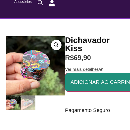
Acessórios
Dichavador
Kiss
R$
69,90
Ver mais detalhes
ADICIONAR AO CARRI
Pagamento Seguro