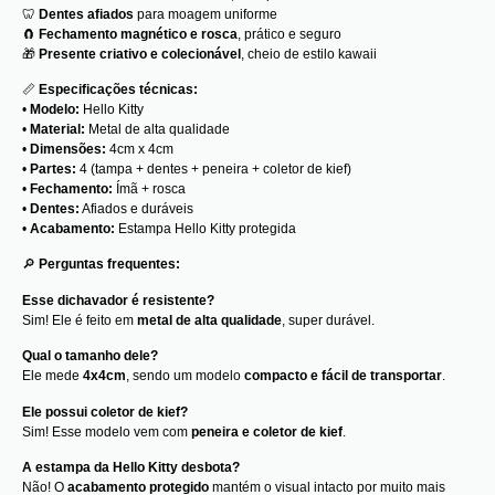
🦷
Dentes afiados
para moagem uniforme
🧲
Fechamento magnético e rosca
, prático e seguro
🎁
Presente criativo e colecionável
, cheio de estilo kawaii
📏
Especificações técnicas:
•
Modelo:
Hello Kitty
•
Material:
Metal de alta qualidade
•
Dimensões:
4cm x 4cm
•
Partes:
4 (tampa + dentes + peneira + coletor de kief)
•
Fechamento:
Ímã + rosca
•
Dentes:
Afiados e duráveis
•
Acabamento:
Estampa Hello Kitty protegida
🔎
Perguntas frequentes:
Esse dichavador é resistente?
Sim! Ele é feito em
metal de alta qualidade
, super durável.
Qual o tamanho dele?
Ele mede
4x4cm
, sendo um modelo
compacto e fácil de transportar
.
Ele possui coletor de kief?
Sim! Esse modelo vem com
peneira e coletor de kief
.
A estampa da Hello Kitty desbota?
Não! O
acabamento protegido
mantém o visual intacto por muito mais