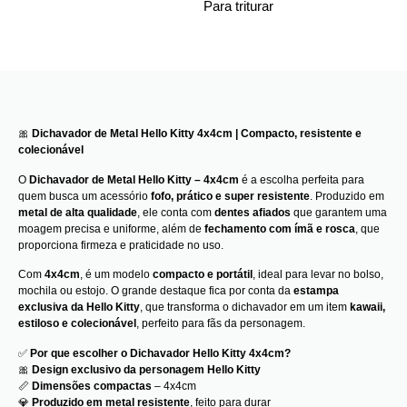
Para triturar
🎀
Dichavador de Metal Hello Kitty 4x4cm | Compacto, resistente e
colecionável
O
Dichavador de Metal Hello Kitty – 4x4cm
é a escolha perfeita para
quem busca um acessório
fofo, prático e super resistente
. Produzido em
metal de alta qualidade
, ele conta com
dentes afiados
que garantem uma
moagem precisa e uniforme, além de
fechamento com ímã e rosca
, que
proporciona firmeza e praticidade no uso.
Com
4x4cm
, é um modelo
compacto e portátil
, ideal para levar no bolso,
mochila ou estojo. O grande destaque fica por conta da
estampa
exclusiva da Hello Kitty
, que transforma o dichavador em um item
kawaii,
estiloso e colecionável
, perfeito para fãs da personagem.
✅
Por que escolher o Dichavador Hello Kitty 4x4cm?
🎀
Design exclusivo da personagem Hello Kitty
📏
Dimensões compactas
– 4x4cm
💎
Produzido em metal resistente
, feito para durar