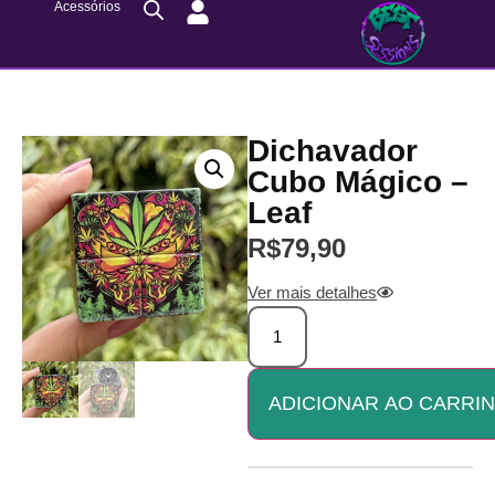
Acessórios
Dichavador
Cubo Mágico –
Leaf
R$
79,90
Ver mais detalhes
ADICIONAR AO CARRI