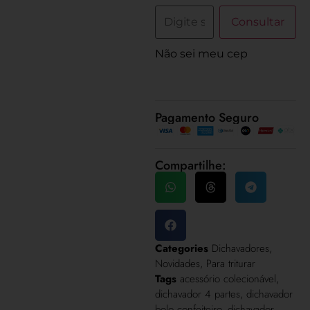
Consultar
Não sei meu cep
Pagamento Seguro
Compartilhe:
Categories
Dichavadores
,
Novidades
,
Para triturar
Tags
acessório colecionável
,
dichavador 4 partes
,
dichavador
bolo confeiteiro
,
dichavador