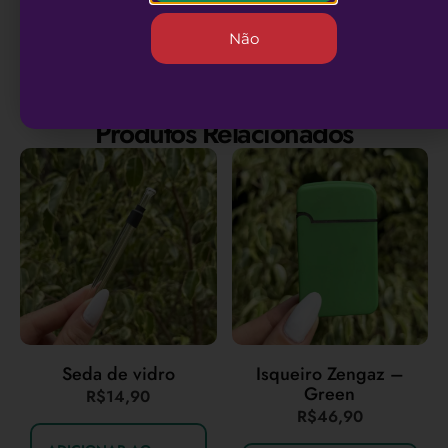
Não
Produtos Relacionados
Seda de vidro
Isqueiro Zengaz –
Green
R$
14,90
R$
46,90