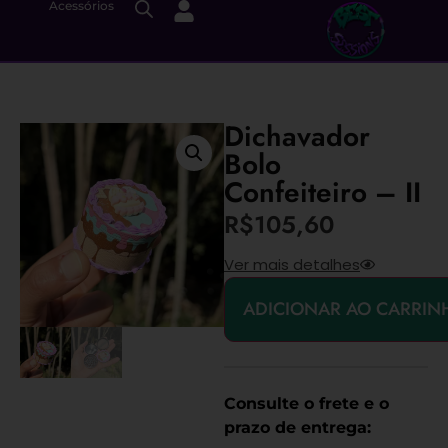
Acessórios
Dichavador
Bolo
Confeiteiro – II
R$
105,60
Ver mais detalhes
ADICIONAR AO CARRIN
Consulte o frete e o
prazo de entrega: