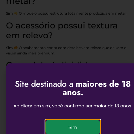
metal?
Sim
O modelo possui estrutura totalmente produzida em metal.
O acessório possui textura
em relevo?
Sim
O acabamento conta com detalhes em relevo que deixam o
visual ainda mais premium.
O modelo é dividido em
partes?
Site destinado a
maiores de 18
Sim
O Dichavador Bolo Confeiteiro possui divisão em 4 partes.
anos.
É uma boa opção para
Ao clicar em sim, você confirma ser maior de 18 anos
presente?
Com certeza
O visual divertido e delicado faz dele uma excelente
Sim
escolha para presentear.