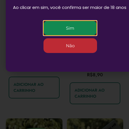
Ao clicar em sim, você confirma ser maior de 18 anos
Sim
Não
Seda de vidro Raw
Combo 3 Sedas Zomo
rosa
R$
18,90
R$
8,90
ADICIONAR AO
ADICIONAR AO
CARRINHO
CARRINHO