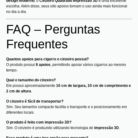
design moderno
, o
Cinzeiro Quadrado Impressão 3D
é uma excelente
escolha. Além disso, seus oito apoios tornam o uso ainda mais funcional
no dia a dia.
FAQ – Perguntas
Frequentes
Quantos apoios para cigarro o cinzeiro possui?
O produto possui
8 apoios
, permitindo apoiar vários cigarros ao mesmo
tempo.
Qual o tamanho do cinzeiro?
Ele possui aproximadamente
10 cm de largura, 10 cm de comprimento e
2 cm de altura
.
O cinzeiro é fácil de transportar?
Sim. Seu tamanho compacto facilita o transporte e o posicionamento em
diferentes locais.
O produto é feito com impressão 3D?
Sim. O cinzeiro é produzido utilizando tecnologia de
impressão 3D
.
Esse produto é uma boa opção para presente?