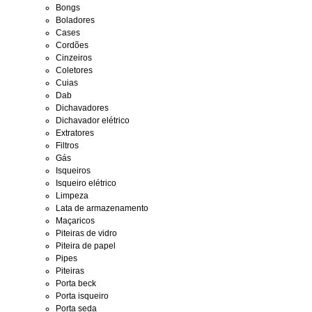
Bongs
Boladores
Cases
Cordões
Cinzeiros
Coletores
Cuias
Dab
Dichavadores
Dichavador elétrico
Extratores
Filtros
Gás
Isqueiros
Isqueiro elétrico
Limpeza
Lata de armazenamento
Maçaricos
Piteiras de vidro
Piteira de papel
Pipes
Piteiras
Porta beck
Porta isqueiro
Porta seda