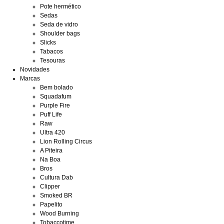
Pote hermético
Sedas
Seda de vidro
Shoulder bags
Slicks
Tabacos
Tesouras
Novidades
Marcas
Bem bolado
Squadafum
Purple Fire
Puff Life
Raw
Ultra 420
Lion Rolling Circus
A Piteira
Na Boa
Bros
Cultura Dab
Clipper
Smoked BR
Papelito
Wood Burning
Tobaccotime