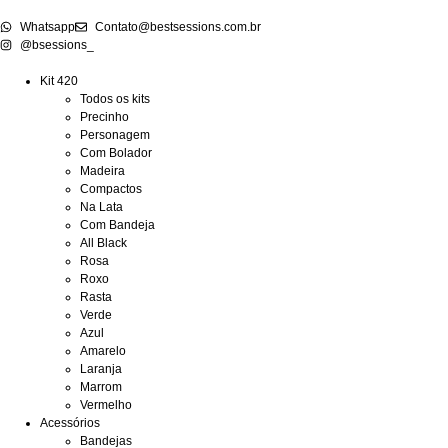
Whatsapp
Contato@bestsessions.com.br
@bsessions_
Kit 420
Todos os kits
Precinho
Personagem
Com Bolador
Madeira
Compactos
Na Lata
Com Bandeja
All Black
Rosa
Roxo
Rasta
Verde
Azul
Amarelo
Laranja
Marrom
Vermelho
Acessórios
Bandejas