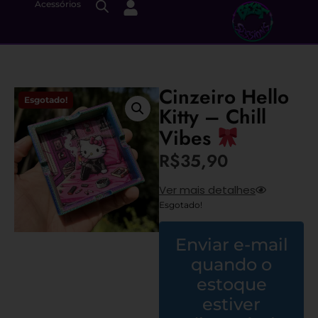
Acessórios
Cinzeiro Hello
Esgotado!
Kitty – Chill
Vibes
R$
35,90
Ver mais detalhes
Esgotado!
Enviar e-mail
quando o
estoque
estiver