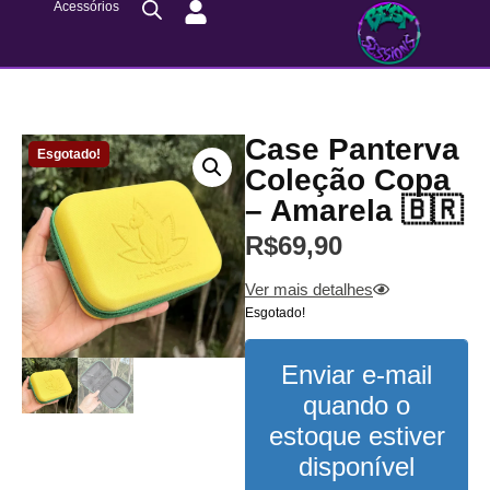
Acessórios
Case Panterva
Esgotado!
Coleção Copa
– Amarela 🇧🇷
R$
69,90
Ver mais detalhes
Esgotado!
Enviar e-mail
quando o
estoque estiver
disponível