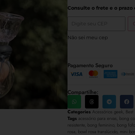
Consulte o frete e o prazo
Não sei meu cep
Pagamento Seguro
Compartilhe:
Categories
Acessórios geek
,
Best
Tags
acessório para ervas
,
bong co
resistente
,
bong feminino
,
bong fofo
rosa
,
bowl rosa translúcido
,
mini bo