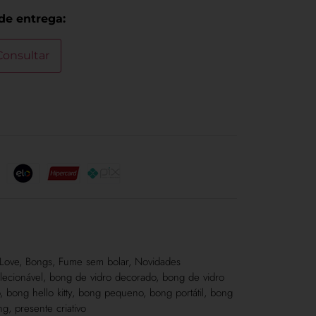
 de entrega:
Consultar
 Love
,
Bongs
,
Fume sem bolar
,
Novidades
lecionável
,
bong de vidro decorado
,
bong de vidro
,
bong hello kitty
,
bong pequeno
,
bong portátil
,
bong
ng
,
presente criativo