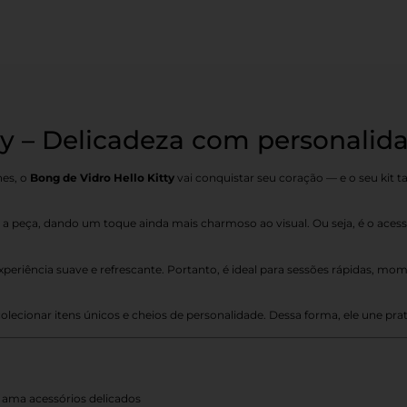
ty – Delicadeza com personalida
hes, o
Bong de Vidro Hello Kitty
vai conquistar seu coração — e o seu ki
a peça, dando um toque ainda mais charmoso ao visual. Ou seja, é o acess
iência suave e refrescante. Portanto, é ideal para sessões rápidas, mome
colecionar itens únicos e cheios de personalidade. Dessa forma, ele une pra
m ama acessórios delicados