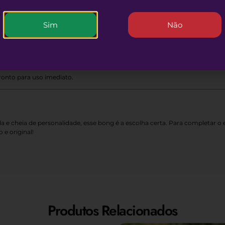
lusive, proporciona uma session surpreendentemente suave.
Sim
Não
ida: basta usar água morna com detergente neutro. Dessa forma, você man
EU QUERO
 ou grandes. Ou seja, dá para transportar com facilidade.
ronto para uso imediato.
 e cheia de personalidade, esse bong é a escolha certa. Para completar o
 e original!
Produtos Relacionados