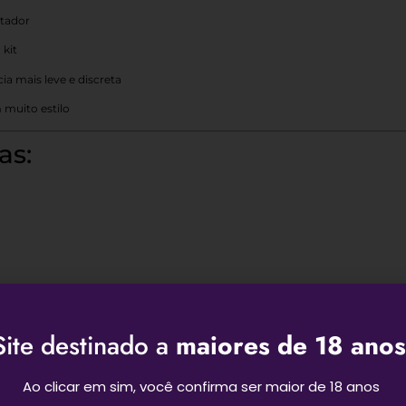
ntador
 kit
a mais leve e discreta
 muito estilo
as:
Deseja ganhar um desconto
Site destinado a
maiores de 18 anos
:
de primeira compra?
Informe seu e-mail e receba!
Ao clicar em sim, você confirma ser maior de 18 anos
Email