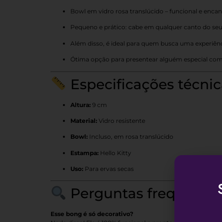
Bowl em vidro rosa translúcido – funcional e enca
Pequeno e prático: cabe em qualquer canto do seu
Além disso, é ideal para quem busca uma experiênci
Ótima opção para presentear alguém especial com
Especificações técnic
Altura:
9 cm
Material:
Vidro resistente
Bowl:
Incluso, em rosa translúcido
Estampa:
Hello Kitty
Uso:
Para ervas secas
Perguntas frequentes
Esse bong é só decorativo?