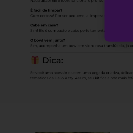
Nada disso! Ele é 100% funcional e pronto para uso. Inc
É fácil de limpar?
Com certeza! Por ser pequeno, a limpeza é prática e ráp
Cabe em case?
Sim! Ele é compacto e cabe perfeitamente em cases médias
O bowl vem junto?
Sim, acompanha um bowl em vidro rosa translúcido, já p
Dica:
Se você ama acessórios com uma pegada criativa, delicada
temáticos da Hello Kitty. Assim, seu kit fica ainda mais fofo