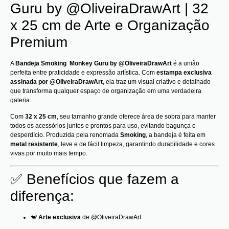
Guru by @OliveiraDrawArt | 32
x 25 cm de Arte e Organização
Premium
A
Bandeja Smoking Monkey Guru by @OliveiraDrawArt
é a união
perfeita entre praticidade e expressão artística. Com
estampa exclusiva
assinada por @OliveiraDrawArt
, ela traz um visual criativo e detalhado
que transforma qualquer espaço de organização em uma verdadeira
galeria.
Com
32 x 25 cm
, seu tamanho grande oferece área de sobra para manter
todos os acessórios juntos e prontos para uso, evitando bagunça e
desperdício. Produzida pela renomada
Smoking
, a bandeja é feita em
metal resistente
, leve e de fácil limpeza, garantindo durabilidade e cores
vivas por muito mais tempo.
✅ Benefícios que fazem a
diferença:
🐒
Arte exclusiva
de @OliveiraDrawArt