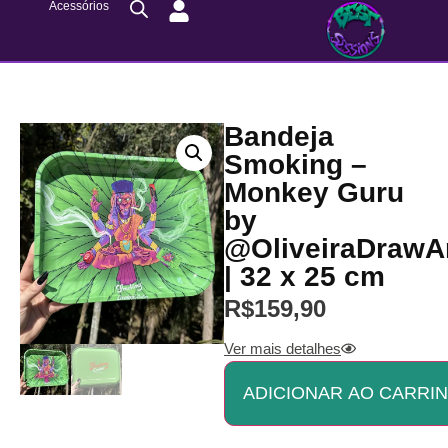
Acessórios
Bandeja
Smoking –
Monkey Guru
by
@OliveiraDrawA
| 32 x 25 cm
R$
159,90
Ver mais detalhes
ADICIONAR AO CARRI